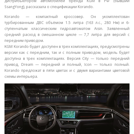
дистрибьютором автомобилей бренда KGM в РФ (бывший
SsangYong), рассказала о спецификации Korando.
Korando — компактный кроссовер. Он укомплектован
турбированным ДВС объёмом 1.5 литра (163 л.с., 280 Нм) и 6-
ступенчатым классическим гидроавтоматом Aisin. Заявленный
средний расход в смешанном цикле — 7,7 литра для версий с
передним приводом.
KGM Korando будет доступен в трех комплектациях, предусмотрены
версии как с передним, так и с полным приводом, модель будет
доступна в трех комплектациях. Версия City — только передний
привод, Dream — передний и полный, Icon — только полный.
Korando предложат в пяти цветах и с двумя вариантами цветовой
схемы интерьера.