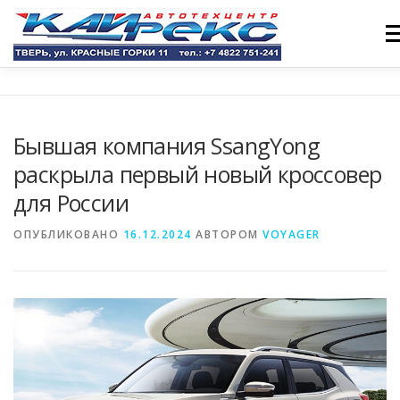
Перейти
к
Ме
содержимому
ГЛАВНАЯ
УСЛУГИ
КОНТАКТЫ
ТЕХЦЕНТР
Бывшая компания SsangYong
раскрыла первый новый кроссовер
ФОРУМ
СТАТЬИ
для России
ОПУБЛИКОВАНО
16.12.2024
АВТОРОМ
VOYAGER