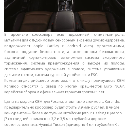
В арсенале кроссовера есть двухзонный климат-контроль,
мультимедиа с 8-дюймовым сенсорным экраном (русифицирована,
поддерживает Apple CarPlay и Android Auto), фронтальными,
боковые подушки безопасности, а также шторки безопасности,
адаптивный круиз-контроль, автономная система экстренного
торможения, система предупреждения о выходе из полосы,
система адаптивного удержания в полосе, система управления
дальним светом, система курсовой устойчивости ESC.
Компания-дистрибьютор отметила, что к числу преимуществ KGM
Korando относятся 5 звёзд по итогам краш-тестов Euro NCAP,
корейская сборка и официальная гарантия сроком 5 лет.
Цены на модели KGM для России, в том числе стоимость Korando:
предварительно кроссовер будет стоить 3,9 млн рублей. В числе
конкурентов — более доступные китайские Jetour Dashing и Jaecoo
J7 со средней стоимостью 3,2 и 3,5 млн рублей и дорогие
соотечественники: Hyundai Tucson (примерно 4 млн рублей) и Kia