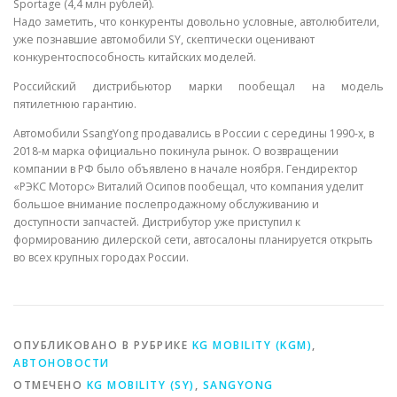
Sportage (4,4 млн рублей).
Надо заметить, что конкуренты довольно условные, автолюбители,
уже познавшие автомобили SY, скептически оценивают
конкурентоспособность китайских моделей.
Российский дистрибьютор марки пообещал на модель
пятилетнюю гарантию.
Автомобили SsangYong продавались в России с середины 1990-х, в
2018-м марка официально покинула рынок. О возвращении
компании в РФ было объявлено в начале ноября. Гендиректор
«РЭКС Моторс» Виталий Осипов пообещал, что компания уделит
большое внимание послепродажному обслуживанию и
доступности запчастей. Дистрибутор уже приступил к
формированию дилерской сети, автосалоны планируется открыть
во всех крупных городах России.
ОПУБЛИКОВАНО В РУБРИКЕ
KG MOBILITY (KGM)
,
АВТОНОВОСТИ
ОТМЕЧЕНО
KG MOBILITY (SY)
,
SANGYONG